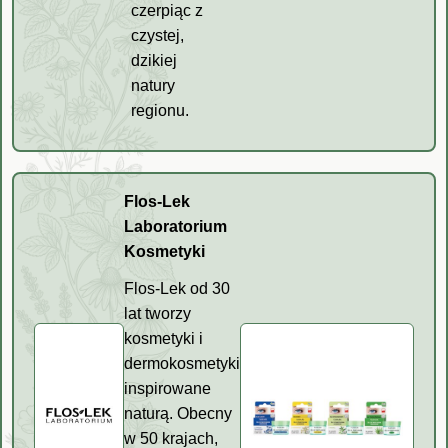
czerpiąc z
czystej,
dzikiej
natury
regionu.
Flos-Lek
Laboratorium
Kosmetyki
Flos-Lek od 30
lat tworzy
kosmetyki i
dermokosmetyki
inspirowane
naturą. Obecny
w 50 krajach,