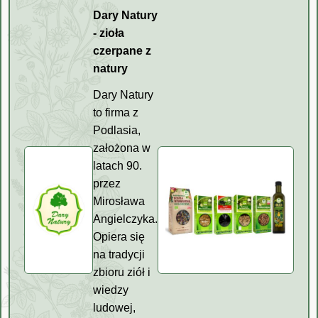
Dary Natury
- zioła
czerpane z
natury
Dary Natury
to firma z
Podlasia,
założona w
latach 90.
przez
Mirosława
Angielczyka.
Opiera się
na tradycji
zbioru ziół i
wiedzy
ludowej,