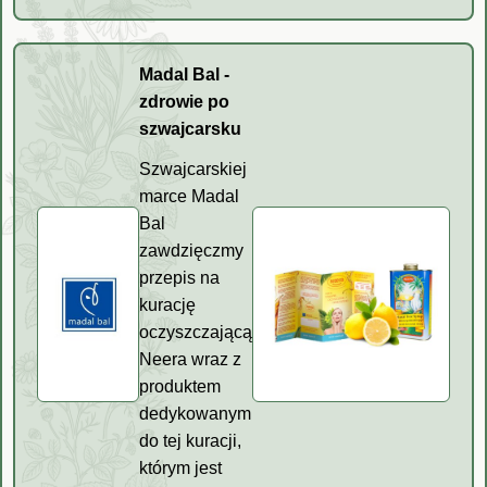
Madal Bal -
zdrowie po
szwajcarsku
Szwajcarskiej
marce Madal
Bal
zawdzięczmy
przepis na
kurację
oczyszczającą
Neera wraz z
produktem
dedykowanym
do tej kuracji,
którym jest