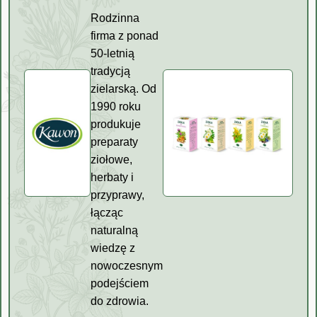
Rodzinna
firma z ponad
50-letnią
tradycją
zielarską. Od
1990 roku
produkuje
preparaty
ziołowe,
herbaty i
przyprawy,
łącząc
naturalną
wiedzę z
nowoczesnym
podejściem
do zdrowia.