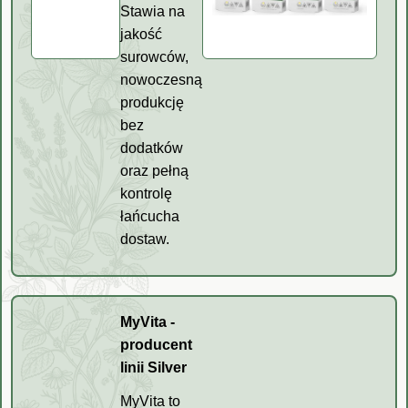
Stawia na
jakość
surowców,
nowoczesną
produkcję
bez
dodatków
oraz pełną
kontrolę
łańcucha
dostaw.
MyVita -
producent
linii Silver
MyVita to