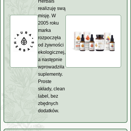
Herbals
realizuję swą
misję. W
2005 roku
marka
rozpoczęła
od żywności
ekologicznej,
a następnie
wprowadziła
suplementy.
Proste
składy, clean
label, bez
zbędnych
dodatków.