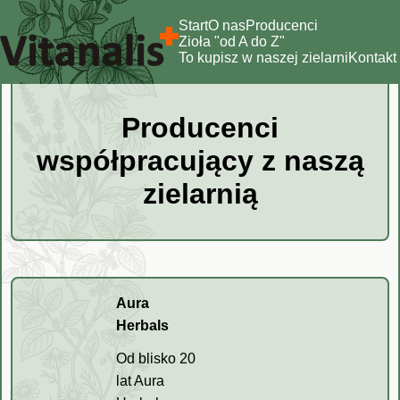
Start
O nas
Producenci
Zioła "od A do Z"
To kupisz w naszej zielarni
Kontakt
Producenci
współpracujący z naszą
zielarnią
Aura
Herbals
Od blisko 20
lat Aura