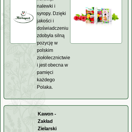
nalewki i
syropy. Dzięki
jakości i
doświadczeniu
zdobyła silną
pozycję w
polskim
ziołolecznictwie
i jest obecna w
pamięci
każdego
Polaka.
Kawon -
Zakład
Zielarski